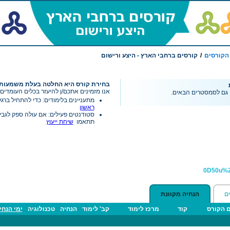
הקורסים
קורסים ברחבי הארץ - היצע ורישום
בחירת קורס היא החלטה בעלת משמעות
אנו מזמינים אתכם/ן להיעזר בכלים העומדים 
גם לסמסטרים הבאים.
מתעניינים בלימודים: כדי להתחיל ברגל 
ראשון
סטודנטים פעילים: אם עולה ספק לגבי 
תתאמו
שיחת ייעוץ
0D50u%
ים
הנחיה מקוונת
 הקורס
קוד
מרכז לימוד
קב' לימוד
הנחיה
טכנולוגיה
ימי הנחי