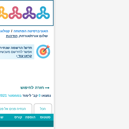
האוניברסיטה הפתוחה
קטלוג 
שלום אורח/אורחת,
הזדהות
חדש! הרשמה שנתית
אפשר להירשם מעכשיו 
קראו עוד
תוצאות
חיפוש
-
קבוצות
נמצאו
0
קב' לימוד
בסמסטר
2021
לימוד
הכל
הנחיה פנים אל פנ
סטטוס
הוספה
קורס
שם